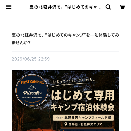
夏の北軽井沢で、 “はじめてのキャン
プ”を一泊体験してみませんか？ | Pil
zcafe+ ピルツカフェプラス
夏の北軽井沢で、 “はじめてのキャンプ”を一泊体験してみ
ませんか？
2026/06/25 22:59