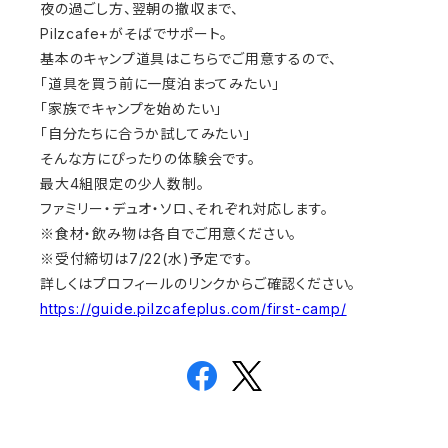
夜の過ごし方、翌朝の撤収まで、
Pilzcafe+がそばでサポート。
基本のキャンプ道具はこちらでご用意するので、
「道具を買う前に一度泊まってみたい」
「家族でキャンプを始めたい」
「自分たちに合うか試してみたい」
そんな方にぴったりの体験会です。
最大4組限定の少人数制。
ファミリー・デュオ・ソロ、それぞれ対応します。
※食材・飲み物は各自でご用意ください。
※受付締切は7/22(水)予定です。
詳しくはプロフィールのリンクからご確認ください。
https://guide.pilzcafeplus.com/first-camp/