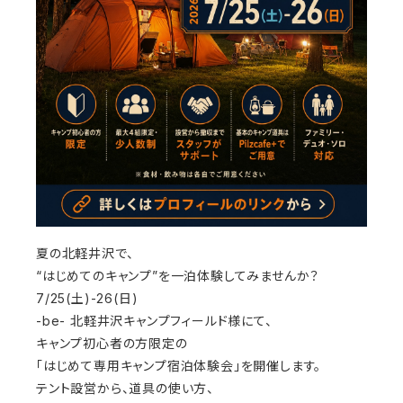
夏の北軽井沢で、
“はじめてのキャンプ”を一泊体験してみませんか？
7/25(土)-26(日)
-be- 北軽井沢キャンプフィールド様にて、
キャンプ初心者の方限定の
「はじめて専用キャンプ宿泊体験会」を開催します。
テント設営から、道具の使い方、