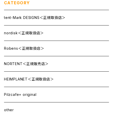
CATEGORY
tent-Mark DESIGNS＜正規取扱店＞
nordisk＜正規取扱店＞
Robens＜正規取扱店＞
NORTENT＜正規販売店＞
HEIMPLANET＜正規取扱店＞
Pilzcafe+ original
other