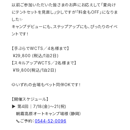
以前ご参加いただいた皆さまのお声にお応えして「夏向け
にテントセットを見直し」少しですが「料金もOFF」になりま
した✨
キャンプデビューにも、ステップアップにも、ぴったりのイベ
ントです！
【手ぶらでWCTS／4名様まで】
¥29,800 (税込/1泊2日)
【スキルアップWCTS／2名様まで】
¥19,800(税込/1泊2日)
🐶いずれの会場もペット同伴OKです！
【開催スケジュール】
▶︎ 第4回｜7/18(金)〜21(祝)
朝霧高原オートキャンプ場様（静岡）
📞ご予約：
0544-52-0096