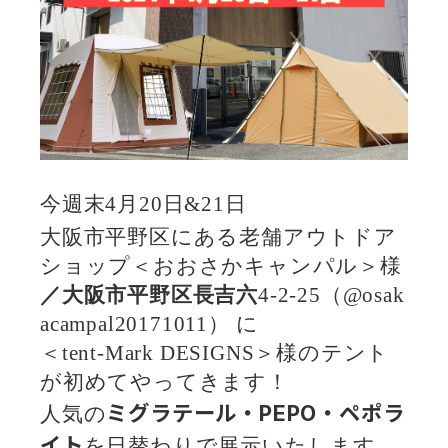
今週末4月20日&21日
大阪市平野区にある老舗アウトドア
ショップ＜おおさかキャンパル＞様
／大阪市平野区長吉六
4-2-25（@osak
acampal20171011） に
＜tent-Mark DESIGNS＞様のテント
が初めてやってきます！
ミグラテール・PEPO・ペポラ
人気の
イト
を日替わりで展示いたします