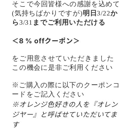
そこで今回皆様への感謝を込めて
(気持ちばかりですが)
明日
3/22
か
ら
3/31
までご利用いただける
＜8 % offクーポン＞
をご用意させていただきました
この機会に是非ご利用ください
※ご購入の際に以下のクーポンコ
ードをご記入ください
※オレンジ色好きの人を『オレン
ジヤー』と呼ばせていただいてま
す