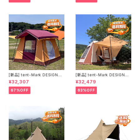
ント)(送料別途)
HN AND POLE)セット
[新品] tent-Mark DESIGNS
[新品] tent-Mark DESIGNS
プリン｜かわいさと実用性を楽
ミグラテール｜景色を楽しむこ
¥32,307
¥32,479
しむロッジテント
だわりのロッジテント
67%OFF
63%OFF