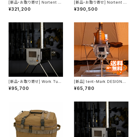
[新品・お取り寄せ] Nortent G
[新品・お取り寄せ] Nortent G
amme6 EXTREME Stone Gr
amme8 EXTREME Stone Gr
¥321,200
¥390,500
ey (current product/現行品)
ey (current product/現行品)
[新品・お取り寄せ] Work Tuff
[新品] tent-Mark DESIGNS
Stove WTS-500+両面ガラス
ウッドストーブサイドビュー M(7
¥95,700
¥65,780
モデル (current product/現行
6mm)(収納ケース付き) (curre
品)
nt product/現行品)