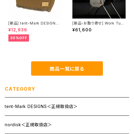
[新品] tent-Mark DESIGNS
[新品・お取り寄せ] Work Tuff
野蔵 NOGURA｜ソロキャンプ
Stove WTS-500片面ガラス
¥12,936
¥61,600
にちょうどいい、テーブルにもな
モデル (current product/現行
るソフトクーラー(送料別途)
品)
30%OFF
商品一覧に戻る
CATEGORY
tent-Mark DESIGNS＜正規取扱店＞
nordisk＜正規取扱店＞