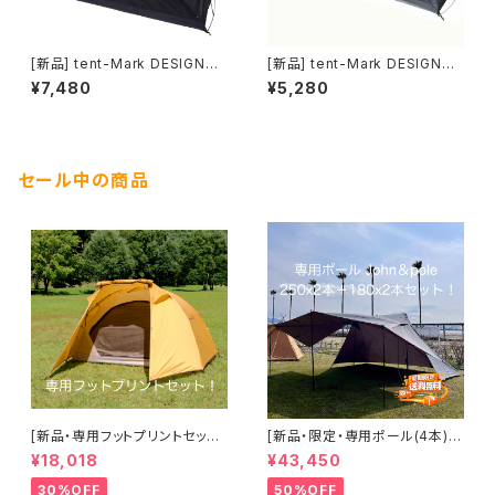
[新品] tent-Mark DESIGNS
[新品] tent-Mark DESIGNS
モノポールインナーテント＋ブラ
モノポールインナーテント(メッシ
¥7,480
¥5,280
ック(ファブリック)｜シェルター
ュ)｜シェルター内に寝室をつく
内に寝室をつくるインナーテント
るインナーテント
セール中の商品
[新品・専用フットプリントセット]
[新品・限定・専用ポール(4本)セ
tent-Mark DESIGNS TENGE
ット] tent-Mark DESIGNS BL
¥18,018
¥43,450
R Standard ＆ foot print (テ
ACK SUMMIT GG8(ブラック
ンゲルスタンダード＆フットプリ
サミットGG8)＋専用ポール(JO
30%OFF
50%OFF