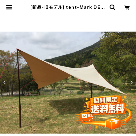
[新品・旧モデル] tent-Mark DESI
GNS 焚火タープTCウィング(dead
stock item/廃番品) | Pilzcafe+
ピルツカフェプラス