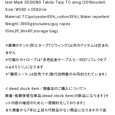
tent-Mark DESIGNS Takibi-Tarp TC wing (2016model)
Size：W560 x D580cm
Material：TC(polyester65％,cotton35％),Water repellent
Weight：3900g(includes/guy ropes
10mx2P,3mx6P,storage bag)
＊画像のテント(焚火タープTCウィング)以外のアイテムは含まれ
ません
＊付属のガイロープは「赤色反射テープ入り／REDリフレクタブ
ルφ4.5ミリ」になります
＊「難燃シート」は別売です(取付説明書のみ同封されています)
＜dead stock item／廃番品のご購入について＞
廃番・長期保管在庫品(dead stock item)の新品になります(セ
ット内容の確認のために一度開封をしております)
また廃番から7年以上経ち代替品のない商品になりますので返