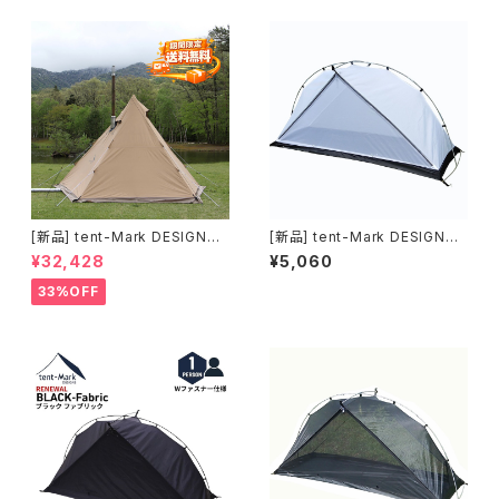
[新品] tent-Mark DESIGNS
[新品] tent-Mark DESIGNS
サーカスTC＋ チムニーウォー
モノポールインナーテント(ファ
¥32,428
¥5,060
ル｜薪ストーブキャンプ対応モ
ブリック)｜シェルター内に寝室
デル
をつくるインナーテント
33%OFF