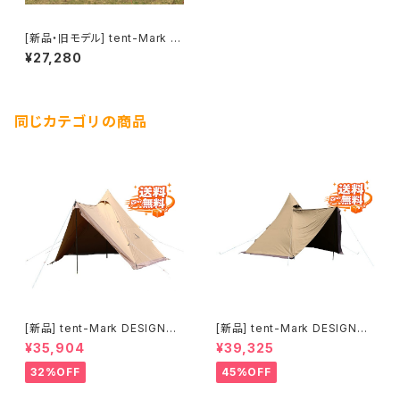
[新品・旧モデル] tent-Mark D
ESIGNS 焚火タープTCウィン
¥27,280
グ(dead stock item/廃番品)
同じカテゴリの商品
[新品] tent-Mark DESIGNS
[新品] tent-Mark DESIGNS
サーカスTC DX+ サンドカラー
サーカスTC DX MID+ サンド
¥35,904
¥39,325
｜ソロ・デュオにおすすめの定番
カラー｜デュオ・ファミリーにお
TCテント
すすめの広々TCテント
32%OFF
45%OFF