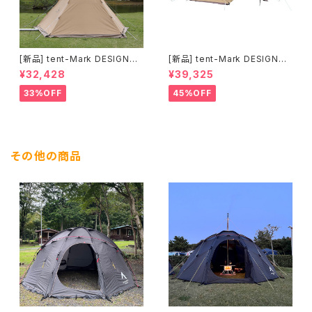
[新品] tent-Mark DESIGNS
[新品] tent-Mark DESIGNS
サーカスTC＋ チムニーウォー
サーカスTC DX MID+ サンド
¥32,428
¥39,325
ル｜薪ストーブキャンプ対応モ
カラー｜デュオ・ファミリーにお
デル
すすめの広々TCテント
33%OFF
45%OFF
その他の商品