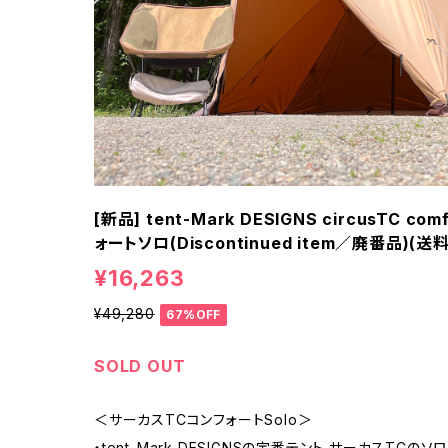
[新品] tent-Mark DESIGNS circusTC 
ォートソロ(Discontinued item／廃番品)(送
¥16,263
¥49,280
67%OFF
SOLD OUT
＜サーカスTCコンフォートSolo＞
・tent-Mark DESIGNSの定番テント サーカスTCの