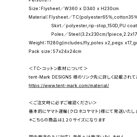
Size：Flysheet／W360 x D340 x H230cm
Material：Flysheet／TC(polyester65％,cotton35％
Skirt／polyester,rip-stop,150D,PU coa
Poles／Steel(3.2x230cm/1piece,2.2x170
Weight：11280g(includes/fly,poles x2,pegs x17,
Pack size：57x24x24cm
＜TC・コットン素材について＞
tent-Mark DESIGNS 様のリンク先に詳しく記載
https://www.tent-mark.com/material/
＜ご注文時に必ずご確認ください＞
基本的にヤマト運輸(クロネコヤマト)様にて発送いたし
＊こちらの商品は１２０サイズになります
国内発送のみに対応し海外へは発送いたしません