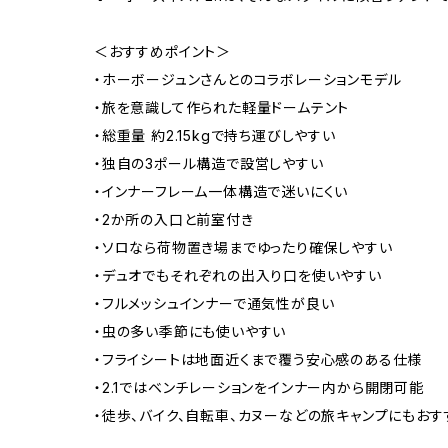
＜おすすめポイント＞
・ホーボージュンさんとのコラボレーションモデル
・旅を意識して作られた軽量ドームテント
・総重量 約2.15kgで持ち運びしやすい
・独自の3ポール構造で設営しやすい
・インナーフレーム一体構造で迷いにくい
・2か所の入口と前室付き
・ソロなら荷物置き場までゆったり確保しやすい
・デュオでもそれぞれの出入り口を使いやすい
・フルメッシュインナーで通気性が良い
・虫の多い季節にも使いやすい
・フライシートは地面近くまで覆う安心感のある仕様
・2.1ではベンチレーションをインナー内から開閉可能
・徒歩、バイク、自転車、カヌーなどの旅キャンプにもおす