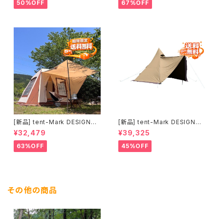
サミットGG8)＋専用ポール(JO
50%OFF
67%OFF
HN AND POLE)セット
[新品] tent-Mark DESIGNS
[新品] tent-Mark DESIGNS
ミグラテール｜景色を楽しむこ
サーカスTC DX MID+ サンド
¥32,479
¥39,325
だわりのロッジテント
カラー｜デュオ・ファミリーにお
すすめの広々TCテント
63%OFF
45%OFF
その他の商品