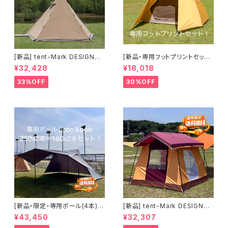
[新品] tent-Mark DESIGNS
[新品・専用フットプリントセット]
サーカスTC＋ チムニーウォー
tent-Mark DESIGNS TENGE
¥32,428
¥18,018
ル｜薪ストーブキャンプ対応モ
R Standard ＆ foot print (テ
デル
ンゲルスタンダード＆フットプリ
33%OFF
30%OFF
ント)(送料別途)
[新品・限定・専用ポール(4本)セ
[新品] tent-Mark DESIGNS
ット] tent-Mark DESIGNS BL
プリン｜かわいさと実用性を楽
¥43,450
¥32,307
ACK SUMMIT GG8(ブラック
しむロッジテント