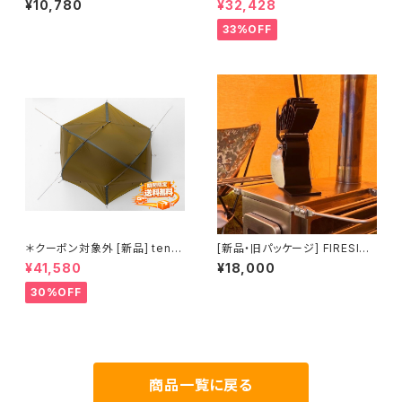
¥10,780
¥32,428
フ（レギュラーサイズ）(送料別
ル｜薪ストーブキャンプ対応モ
途)
デル
33%OFF
＊クーポン対象外 [新品] tent-
[新品・旧パッケージ] FIRESIDE
Mark DESIGNS ホーボーズネ
Caframo Ecofan Ultra Air
¥41,580
¥18,000
スト2.1｜旅するキャンパーのた
(Made in CANADA)／エコフ
めの軽量ドームテント
ァン・ウルトラエアー(カナダ製)
30%OFF
(送料別途)
商品一覧に戻る