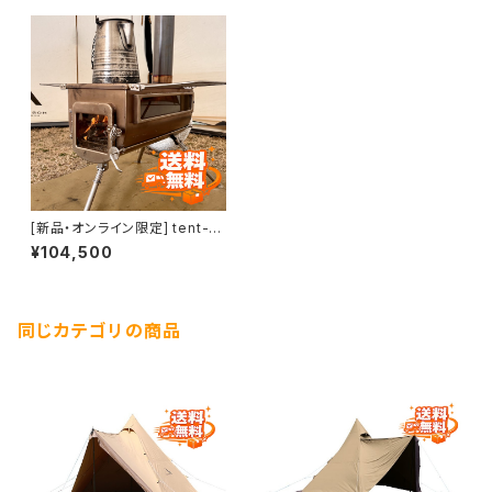
[新品・オンライン限定] tent-M
ark DESIGNS ウッド ストーブ
¥104,500
サイドビュー アウトサイドエアＬ
(φ89mm)３点セット (current
product/現行品)
同じカテゴリの商品