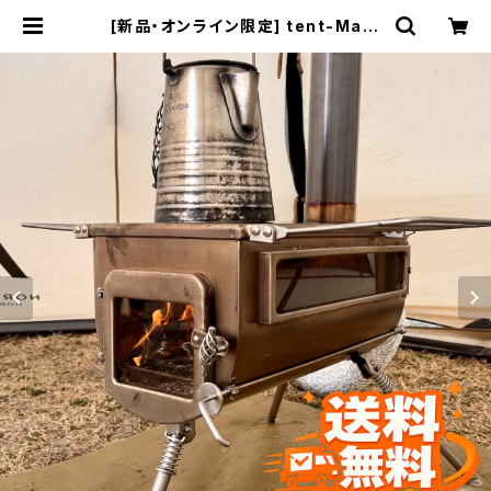
[新品・オンライン限定] tent-Mark
DESIGNS ウッド ストーブサイドビュ
ー アウトサイドエアＬ(φ89mm)３点
セット (current product/現行品)
| Pilzcafe+ ピルツカフェプラス