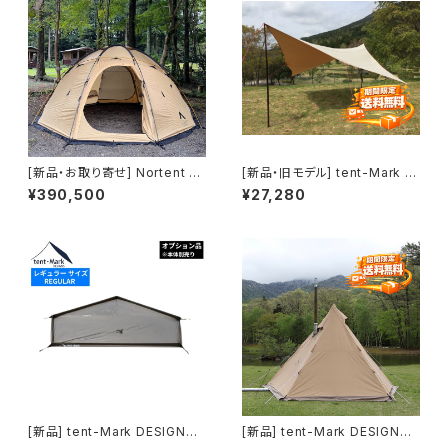
[新品・お取り寄せ] Nortent G
[新品・旧モデル] tent-Mark D
amme8 EXTREME Gravity
ESIGNS 焚火タープTCウィン
¥390,500
¥27,280
Gold (current product/現行
グ(dead stock item/廃番品)
品)
[新品] tent-Mark DESIGNS
[新品] tent-Mark DESIGNS
サーカスグラウンドシート・ハー
サーカスTC＋ チムニーウォー