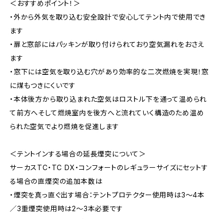
＜おすすめポイント！＞
・外から外気を取り込む安全設計で安心してテント内で使用でき
ます
・扉と窓部にはパッキンが取り付けられており空気漏れをおさえ
ます
・窓下には空気を取り込む穴があり効率的な二次燃焼を実現！窓
に煤もつきにくいです
・本体後方から取り込まれた空気はロストル下を通って温められ
て前方へそして燃焼室内を後方へと流れていく構造のため温め
られた空気でより燃焼を促進します
＜テントインする場合の延長煙突について＞
サーカスTC・TC DX・コンフォートのレギュラーサイズにセットす
る場合の直煙突の追加本数は
・煙突を真っ直ぐ出す場合：テントプロテクター使用時は3〜4本
／3重煙突使用時は2〜3本必要です