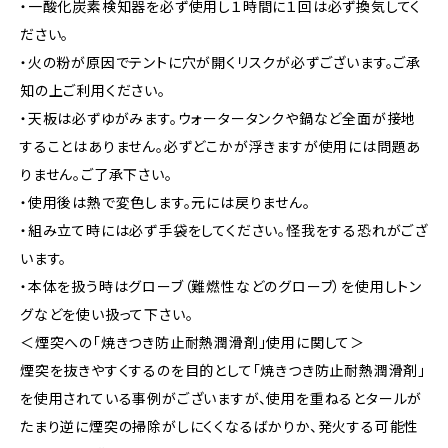
・一酸化炭素検知器を必ず使用し１時間に１回は必ず換気してく
ださい。
・火の粉が原因でテントに穴が開くリスクが必ずございます。ご承
知の上ご利用ください。
・天板は必ずゆがみます。ウォータータンクや鍋など全面が接地
することはありません。必ずどこかが浮きますが使用には問題あ
りません。ご了承下さい。
・使用後は熱で変色します。元には戻りません。
・組み立て時には必ず手袋をしてください。怪我をする恐れがござ
います。
・本体を扱う時はグローブ（難燃性などのグローブ）を使用しトン
グなどを使い扱って下さい。
＜煙突への「焼きつき防止耐熱潤滑剤」使用に関して＞
煙突を抜きやすくするのを目的として「焼きつき防止耐熱潤滑剤」
を使用されている事例がございますが、使用を重ねるとタールが
たまり逆に煙突の掃除がしにくくなるばかりか、発火する可能性