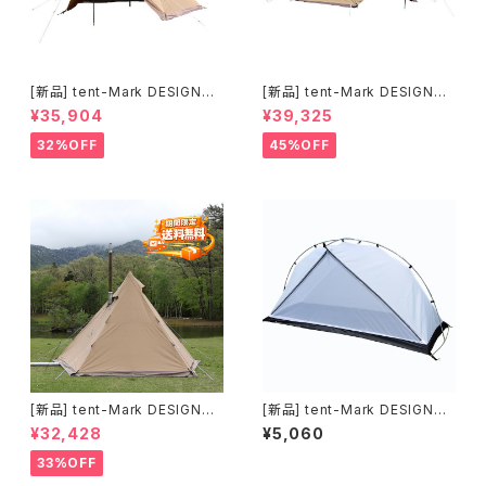
[新品] tent-Mark DESIGNS
[新品] tent-Mark DESIGNS
サーカスTC DX+ サンドカラー
サーカスTC DX MID+ サンド
¥35,904
¥39,325
｜ソロ・デュオにおすすめの定番
カラー｜デュオ・ファミリーにお
TCテント
すすめの広々TCテント
32%OFF
45%OFF
[新品] tent-Mark DESIGNS
[新品] tent-Mark DESIGNS
サーカスTC＋ チムニーウォー
モノポールインナーテント(ファ
¥32,428
¥5,060
ル｜薪ストーブキャンプ対応モ
ブリック)｜シェルター内に寝室
デル
をつくるインナーテント
33%OFF