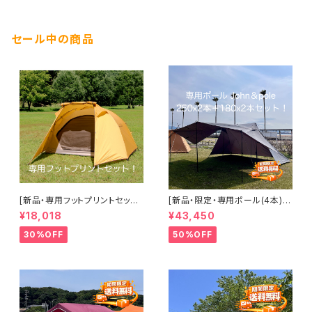
セール中の商品
[新品・専用フットプリントセット]
[新品・限定・専用ポール(4本)セ
tent-Mark DESIGNS TENGE
ット] tent-Mark DESIGNS BL
¥18,018
¥43,450
R Standard ＆ foot print (テ
ACK SUMMIT GG8(ブラック
ンゲルスタンダード＆フットプリ
サミットGG8)＋専用ポール(JO
30%OFF
50%OFF
ント)(送料別途)
HN AND POLE)セット