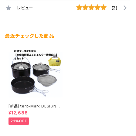
レビュー
(2)
最近チェックした商品
[新品] tent-Mark DESIGNS
タクティカルライスクッカーセッ
¥12,688
ト＆清潔山荘(密封収納袋)(送料
別途)
21%OFF