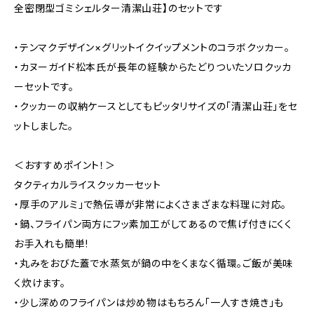
全密閉型ゴミシェルター清潔山荘】のセットです
・テンマクデザイン×グリットイクイップメントのコラボクッカー。
・カヌーガイド松本氏が長年の経験からたどりついたソロクッカ
ーセットです。
・クッカーの収納ケースとしてもピッタリサイズの「清潔山荘」をセ
ットしました。
＜おすすめポイント！＞
タクティカルライスクッカーセット
・厚手のアルミ」で熱伝導が非常によくさまざまな料理に対応。
・鍋、フライパン両方にフッ素加工がしてあるので焦げ付きにくく
お手入れも簡単!
・丸みをおびた蓋で水蒸気が鍋の中をくまなく循環。ご飯が美味
く炊けます。
・少し深めのフライパンは炒め物はもちろん「一人すき焼き」も