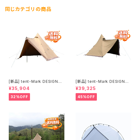
同じカテゴリの商品
[新品] tent-Mark DESIGNS
[新品] tent-Mark DESIGNS
サーカスTC DX+ サンドカラー
サーカスTC DX MID+ サンド
¥35,904
¥39,325
｜ソロ・デュオにおすすめの定番
カラー｜デュオ・ファミリーにお
TCテント
すすめの広々TCテント
32%OFF
45%OFF