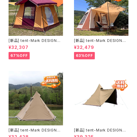
[新品] tent-Mark DESIGNS
[新品] tent-Mark DESIGNS
プリン｜かわいさと実用性を楽
ミグラテール｜景色を楽しむこ
¥32,307
¥32,479
しむロッジテント
だわりのロッジテント
67%OFF
63%OFF
[新品] tent-Mark DESIGNS
[新品] tent-Mark DESIGNS
サーカスTC＋ チムニーウォー
サーカスTC DX MID+ サンド
¥32,428
¥39,325