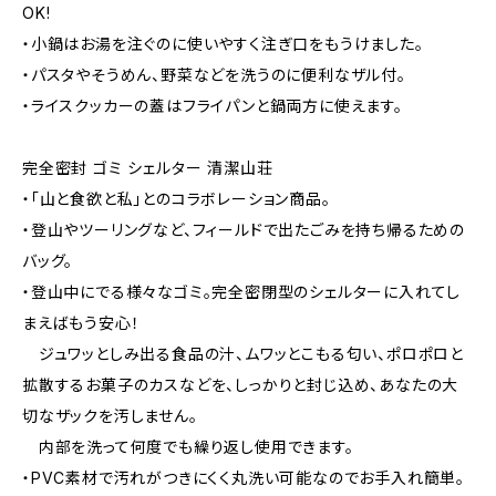
OK!
・小鍋はお湯を注ぐのに使いやすく注ぎ口をもうけました。
・パスタやそうめん、野菜などを洗うのに便利なザル付。
・ライスクッカーの蓋はフライパンと鍋両方に使えます。
完全密封 ゴミ シェルター 清潔山荘
・「山と食欲と私」とのコラボレーション商品。
・登山やツーリングなど、フィールドで出たごみを持ち帰るための
バッグ。
・登山中にでる様々なゴミ。完全密閉型のシェルターに入れてし
まえばもう安心！
ジュワッとしみ出る食品の汁、ムワッとこもる匂い、ポロポロと
拡散するお菓子のカスなどを、しっかりと封じ込め、あなたの大
切なザックを汚しません。
内部を洗って何度でも繰り返し使用できます。
・PVC素材で汚れがつきにくく丸洗い可能なのでお手入れ簡単。