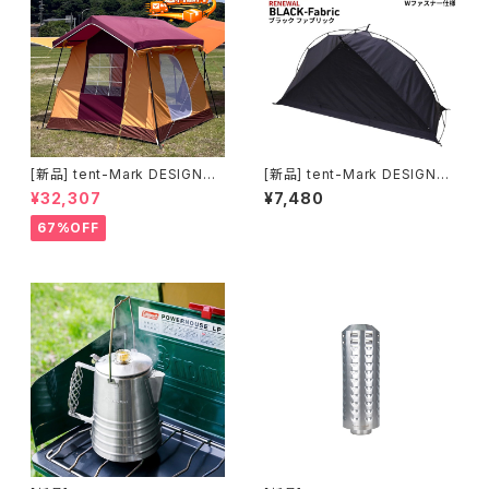
[新品] tent-Mark DESIGNS
[新品] tent-Mark DESIGNS
プリン｜かわいさと実用性を楽
モノポールインナーテント＋ブラ
¥32,307
¥7,480
しむロッジテント
ック(ファブリック)｜シェルター
内に寝室をつくるインナーテント
67%OFF