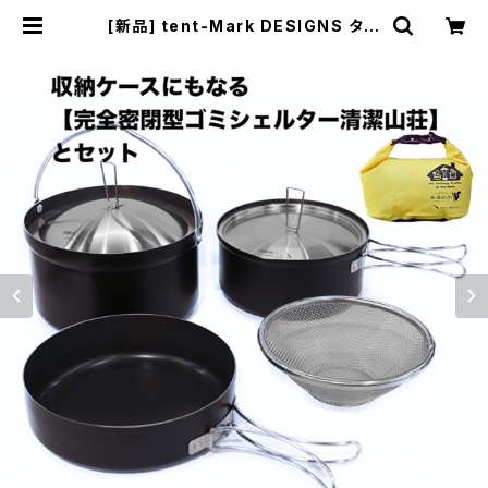
[新品] tent-Mark DESIGNS タク
ティカルライスクッカーセット＆清潔
山荘(密封収納袋)(送料別途) | Pilzc
afe+ ピルツカフェプラス