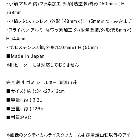
・小鍋:アルミ 内/フッ素加工 外/耐熱塗装/外形:150mm×( H
)68mm
・小鍋フタ:ステンレス /外形:148mm×( H )5mm※つまみ含まず
・フライパン:アルミ 内/フッ素加工 外/耐熱塗装/外形:158mm×(
H )44mm
・ザル:ステンレス鋼/外形:140mm×( H )50mm
■Made in Japan
＊IHヒーターには対応しておりません
完全密封 ゴミ シェルター 清潔山荘
■サイズ( 約 ):34×27×13cm
■容量( 約 ):3.2L
■重量( 約 ):126g
■材質:PVC
＊画像のタクティカルライスクッカーおよび清潔山荘以外のアイ