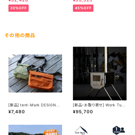
ル｜薪ストーブキャンプ対応モ
カラー｜デュオ・ファミリーにお
デル
すすめの広々TCテント
33%OFF
45%OFF
その他の商品
[新品] tent-Mark DESIGNS
[新品・お取り寄せ] Work Tuff
御朱印ポシェット｜日本製・富士
Stove WTS-500+両面ガラス
¥7,480
¥95,700
金梅帆布の御朱印巡り専用バッ
モデル (current product/現行
グ (送料別途)
品)