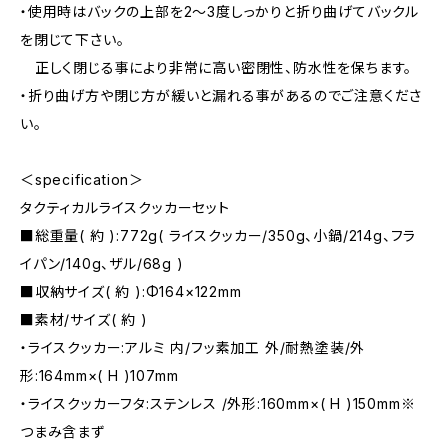
・使用時はバックの上部を2～3度しっかりと折り曲げてバックル
を閉じて下さい。
正しく閉じる事により非常に高い密閉性、防水性を保ちます。
・折り曲げ方や閉じ方が緩いと漏れる事があるのでご注意くださ
い。
＜specification＞
タクティカルライスクッカーセット
■総重量( 約 ):772g( ライスクッカー/350g、小鍋/214g、フラ
イパン/140g、ザル/68g )
■収納サイズ( 約 ):Φ164×122mm
■素材/サイズ( 約 )
・ライスクッカー:アルミ 内/フッ素加工 外/耐熱塗装/外
形:164mm×( H )107mm
・ライスクッカーフタ:ステンレス /外形:160mm×( H )150mm※
つまみ含まず