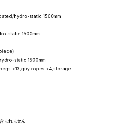
oated/hydro-static 1500mm
-static 1500mm
piece)
ro-static 1500mm
,pegs x13,guy ropes x4,storage
は含まれません