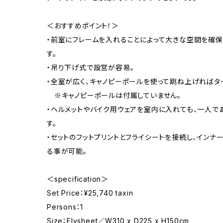
＜おすすめポイント！＞
・前室にフレームを入れることによって大きな空間を確
す。
・吊り下げ式で設営が容易。
・全室が広く、キャノピーポールを使って跳ね上げればタ
※キャノピーポールは付属していません。
・ヘルメットやバイク用ウェアを室内に入れても、一人で
す。
・セットのフットプリントとフライシートを接続し、インナ
る事が可能。
＜specification＞
Set Price：¥25,740 taxin
Persons：1
Size：Flysheet／W310 x D225 x H150cm