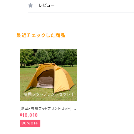
レビュー
最近チェックした商品
[新品・専用フットプリントセット] te
nt-Mark DESIGNS TENGER St
¥18,018
andard ＆ foot print (テンゲル
スタンダード＆フットプリント)(送料
30%OFF
別途)