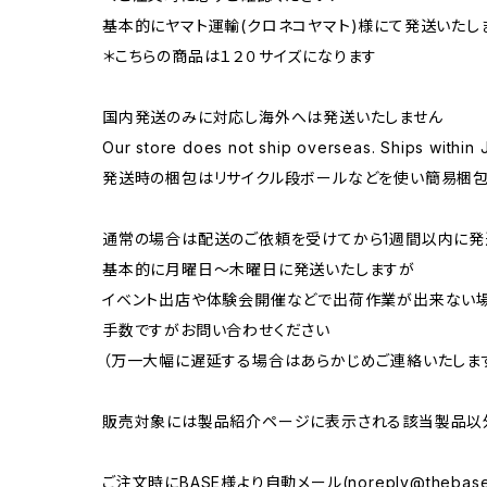
基本的にヤマト運輸(クロネコヤマト)様にて発送いたし
＊こちらの商品は１２０サイズになります
国内発送のみに対応し海外へは発送いたしません
Our store does not ship overseas. Ships within 
発送時の梱包はリサイクル段ボールなどを使い簡易梱包
通常の場合は配送のご依頼を受けてから1週間以内に発
基本的に月曜日〜木曜日に発送いたしますが
イベント出店や体験会開催などで出荷作業が出来ない
手数ですがお問い合わせください
（万一大幅に遅延する場合はあらかじめご連絡いたしま
販売対象には製品紹介ページに表示される該当製品以
ご注文時にBASE様より自動メール(
noreply@thebase