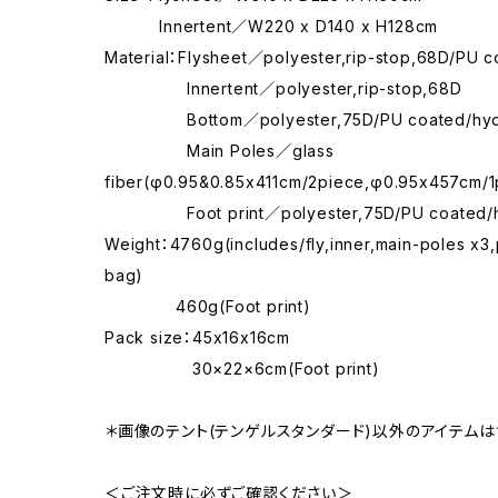
Innertent／W220 x D140 x H128cm
Material：Flysheet／polyester,rip-stop,68D/PU c
Innertent／polyester,rip-stop,68D
Bottom／polyester,75D/PU coated/hydro
Main Poles／glass
fiber(φ0.95&0.85x411cm/2piece,φ0.95x457cm/1
Foot print／polyester,75D/PU coated/hyd
Weight：4760g(includes/fly,inner,main-poles x3
bag)
460g(Foot print)
Pack size：45x16x16cm
30×22×6cm(Foot print)
＊画像のテント(テンゲルスタンダード)以外のアイテム
＜ご注文時に必ずご確認ください＞